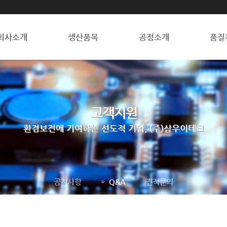
회사소개
생산품목
공정소개
품질
고객지원
환경보전에 기여하는 선도적 기업, (주)삼우이테크
공지사항
Q&A
견적문의