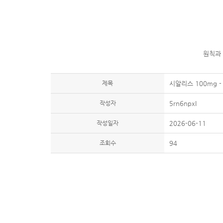
원칙과
제목
시알리스 100mg -
작성자
5rn6npxI
작성일자
2026-06-11
조회수
94