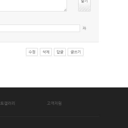
자
수정
삭제
답글
글쓰기
포토갤러리
고객지원