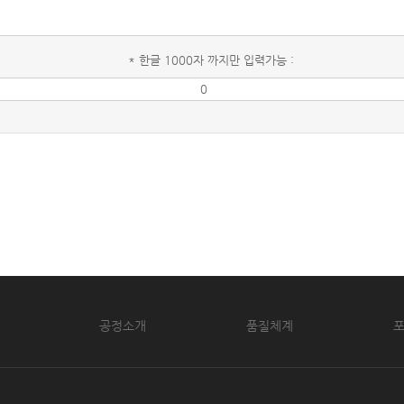
* 한글 1000자 까지만 입력가능 :
공정소개
품질체계