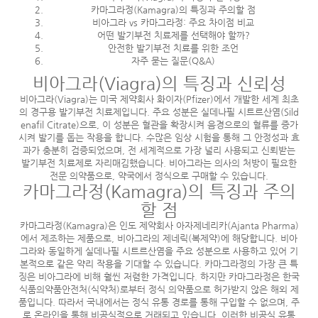
카마그라정(Kamagra)의 특징과 주의할 점
비아그라 vs 카마그라정: 주요 차이점 비교
어떤 발기부전 치료제를 선택해야 할까?
안전한 발기부전 치료를 위한 조언
자주 묻는 질문(Q&A)
비아그라(Viagra)의 특징과 신뢰성
비아그라(Viagra)는 미국 제약회사 화이자(Pfizer)에서 개발한 세계 최초
의 경구용 발기부전 치료제입니다. 주요 성분은 실데나필 시트르산염(Sild
enafil Citrate)으로, 이 성분은 혈관을 확장시켜 음경으로의 혈류를 증가
시켜 발기를 돕는 작용을 합니다. 수많은 임상 시험을 통해 그 안정성과 효
과가 충분히 검증되었으며, 전 세계적으로 가장 널리 사용되고 신뢰받는
발기부전 치료제로 자리매김했습니다. 비아그라는 의사의 처방이 필요한
전문 의약품으로, 약국에서 정식으로 구매할 수 있습니다.
카마그라정(Kamagra)의 특징과 주의
할 점
카마그라정(Kamagra)은 인도 제약회사 아자제네리카(Ajanta Pharma)
에서 제조하는 제품으로, 비아그라의 제네릭(복제약)에 해당합니다. 비아
그라와 동일하게 실데나필 시트르산염을 주요 성분으로 사용하고 있어 기
본적으로 같은 약리 작용을 기대할 수 있습니다. 카마그라정의 가장 큰 특
징은 비아그라에 비해 훨씬 저렴한 가격입니다. 하지만 카마그라정은 한국
식품의약품안전처(식약처)로부터 정식 의약품으로 허가받지 않은 해외 제
품입니다. 따라서 국내에서는 정식 유통 경로를 통해 구입할 수 없으며, 주
로 온라인을 통해 비공식적으로 거래되고 있습니다. 이러한 비공식 유통