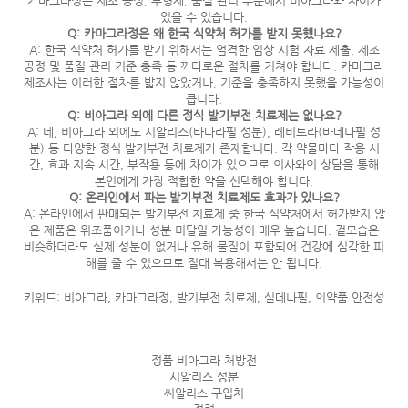
카마그라정은 제조 공정, 부형제, 품질 관리 수준에서 비아그라와 차이가
있을 수 있습니다.
Q: 카마그라정은 왜 한국 식약처 허가를 받지 못했나요?
A: 한국 식약처 허가를 받기 위해서는 엄격한 임상 시험 자료 제출, 제조
공정 및 품질 관리 기준 충족 등 까다로운 절차를 거쳐야 합니다. 카마그라
제조사는 이러한 절차를 밟지 않았거나, 기준을 충족하지 못했을 가능성이
큽니다.
Q: 비아그라 외에 다른 정식 발기부전 치료제는 없나요?
A: 네, 비아그라 외에도 시알리스(타다라필 성분), 레비트라(바데나필 성
분) 등 다양한 정식 발기부전 치료제가 존재합니다. 각 약물마다 작용 시
간, 효과 지속 시간, 부작용 등에 차이가 있으므로 의사와의 상담을 통해
본인에게 가장 적합한 약을 선택해야 합니다.
Q: 온라인에서 파는 발기부전 치료제도 효과가 있나요?
A: 온라인에서 판매되는 발기부전 치료제 중 한국 식약처에서 허가받지 않
은 제품은 위조품이거나 성분 미달일 가능성이 매우 높습니다. 겉모습은
비슷하더라도 실제 성분이 없거나 유해 물질이 포함되어 건강에 심각한 피
해를 줄 수 있으므로 절대 복용해서는 안 됩니다.
키워드: 비아그라, 카마그라정, 발기부전 치료제, 실데나필, 의약품 안전성
정품 비아그라 처방전
시알리스 성분
씨알리스 구입처