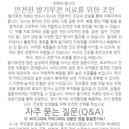
피해야 합니다.
안전한 발기부전 치료를 위한 조언
발기부전 치료는 반드시 의사의 전문적인 진단과 상담을 통해 이루어져야
합니다. 의사는 환자의 건강 상태, 다른 질환 유무, 복용 중인 약물 등을 종
합적으로 고려하여 가장 적합하고 안전한 치료 방안을 제시할 수 있습니
다. 약물 치료 외에도 생활 습관 개선(규칙적인 운동, 금연, 절주, 건강한
식단 등), 심리 상담 등 다양한 접근 방식이 필요할 수 있습니다. 절대로 인
터넷이나 불법적인 경로를 통해 발기부전 치료제를 구매하거나 복용해서
는 안 됩니다. 이러한 제품들은 심각한 건강 문제를 야기할 수 있으며, 최
악의 경우 생명까지 위협할 수 있습니다. 자신의 건강을 최우선으로 생각
하고, 반드시 전문가의 도움을 받으시길 바랍니다.
발기부전은 많은 남성에게 영향을 미치는 흔한 질환이지만, 효과적이고 안
전한 치료법이 존재합니다. 비아그라와 같은 정식 의약품은 엄격한 기준에
따라 제조되며, 의사 처방하에 복용할 경우 높은 성공률을 보입니다. 하지
만 카마그라정과 같은 비공식 복제약은 낮은 가격으로 유혹할 수 있지만,
그 이면에 숨겨진 위험은 상상 이상입니다. 위조품은 성분 미달 또는 유해
성분 포함으로 효과가 없거나 심각한 부작용을 일으킬 수 있으며, 심혈관
질환자에게는 치명적일 수 있습니다. 따라서 발기부전 치료는 반드시 전문
의료기관을 통해 상담하고, 정식 허가된 의약품만을 복용하는 것이 현명합
니다. 건강한 성생활을 위해 안전한 선택을 하십시오.
자주 묻는 질문(Q&A)
Q: 비아그라와 카마그라의 성분은 정말 동일한가요?
A: 네, 주성분은 동일하게 실데나필 시트르산염입니다. 하지만 제네릭인