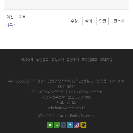
수정
삭제
답글
글쓰기
회사소개
생산품목
공정소개
품질체계
포토갤러리
고객지원
(우.15655) 경기도 안산시 단원구 엠티브이12로22번길 30 (성곡동)
I HP : 010-
8841-9254
TEL : 031-492-7725
|
FAX : 031-492-7726
사업자등록번호 : 252-88-01006
대표 : 김대희
whcha@swetech.co.kr
(C) (주)삼우이테크. All Rights Reserved.