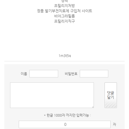
정력
프릴리지처방
정품 발기부전치료제 구입처 사이트
비아그라필름
프릴리지직구
1m3t5q
이름
비밀번호
* 한글 1000자 까지만 입력가능 :
자