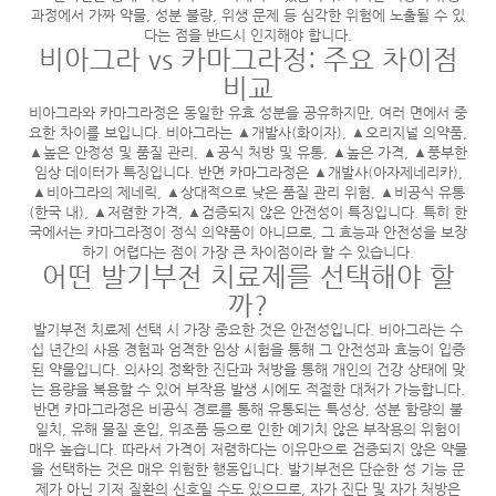
과정에서 가짜 약물, 성분 불량, 위생 문제 등 심각한 위험에 노출될 수 있
다는 점을 반드시 인지해야 합니다.
비아그라 vs 카마그라정: 주요 차이점
비교
비아그라와 카마그라정은 동일한 유효 성분을 공유하지만, 여러 면에서 중
요한 차이를 보입니다. 비아그라는 ▲개발사(화이자), ▲오리지널 의약품,
▲높은 안정성 및 품질 관리, ▲공식 처방 및 유통, ▲높은 가격, ▲풍부한
임상 데이터가 특징입니다. 반면 카마그라정은 ▲개발사(아자제네리카),
▲비아그라의 제네릭, ▲상대적으로 낮은 품질 관리 위험, ▲비공식 유통
(한국 내), ▲저렴한 가격, ▲검증되지 않은 안전성이 특징입니다. 특히 한
국에서는 카마그라정이 정식 의약품이 아니므로, 그 효능과 안전성을 보장
하기 어렵다는 점이 가장 큰 차이점이라 할 수 있습니다.
어떤 발기부전 치료제를 선택해야 할
까?
발기부전 치료제 선택 시 가장 중요한 것은 안전성입니다. 비아그라는 수
십 년간의 사용 경험과 엄격한 임상 시험을 통해 그 안전성과 효능이 입증
된 약물입니다. 의사의 정확한 진단과 처방을 통해 개인의 건강 상태에 맞
는 용량을 복용할 수 있어 부작용 발생 시에도 적절한 대처가 가능합니다.
반면 카마그라정은 비공식 경로를 통해 유통되는 특성상, 성분 함량의 불
일치, 유해 물질 혼입, 위조품 등으로 인한 예기치 않은 부작용의 위험이
매우 높습니다. 따라서 가격이 저렴하다는 이유만으로 검증되지 않은 약물
을 선택하는 것은 매우 위험한 행동입니다. 발기부전은 단순한 성 기능 문
제가 아닌 기저 질환의 신호일 수도 있으므로, 자가 진단 및 자가 처방은