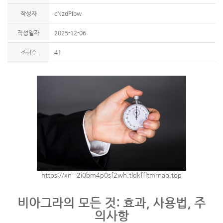
작성자
cNzdPIbw
작성일자
2025-12-06
조회수
41
https://xn--2i0bm4p0sf2wh.tldkffltmrnao.top
비아그라의 모든 것: 효과, 사용법, 주
의사항