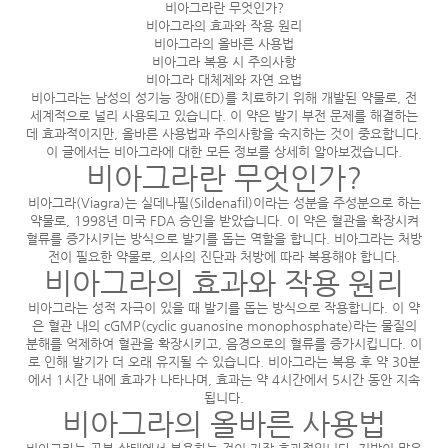
비아그라란 무엇인가?
비아그라의 효과와 작용 원리
비아그라의 올바른 사용법
비아그라 복용 시 주의사항
비아그라 대체제와 자연 요법
비아그라는 남성의 성기능 장애(ED)를 치료하기 위해 개발된 약물로, 전
세계적으로 널리 사용되고 있습니다. 이 약은 발기 부전 문제를 해결하는
데 효과적이지만, 올바른 사용법과 주의사항을 숙지하는 것이 중요합니다.
이 글에서는 비아그라에 대한 모든 정보를 상세히 알아보겠습니다.
비아그라란 무엇인가?
비아그라(Viagra)는 실데나필(Sildenafil)이라는 성분을 주성분으로 하는
약물로, 1998년 미국 FDA 승인을 받았습니다. 이 약은 혈관을 확장시켜
혈류를 증가시키는 방식으로 발기를 돕는 역할을 합니다. 비아그라는 처방
전이 필요한 약물로, 의사의 진단과 처방에 따라 복용해야 합니다.
비아그라의 효과와 작용 원리
비아그라는 성적 자극이 있을 때 발기를 돕는 방식으로 작용합니다. 이 약
은 혈관 내의 cGMP(cyclic guanosine monophosphate)라는 물질의
분해를 억제하여 혈관을 확장시키고, 음경으로의 혈류를 증가시킵니다. 이
로 인해 발기가 더 오래 유지될 수 있습니다. 비아그라는 복용 후 약 30분
에서 1시간 내에 효과가 나타나며, 효과는 약 4시간에서 5시간 동안 지속
됩니다.
비아그라의 올바른 사용법