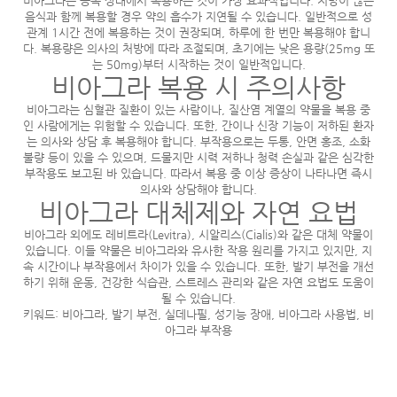
비아그라는 공복 상태에서 복용하는 것이 가장 효과적입니다. 지방이 많은
음식과 함께 복용할 경우 약의 흡수가 지연될 수 있습니다. 일반적으로 성
관계 1시간 전에 복용하는 것이 권장되며, 하루에 한 번만 복용해야 합니
다. 복용량은 의사의 처방에 따라 조절되며, 초기에는 낮은 용량(25mg 또
는 50mg)부터 시작하는 것이 일반적입니다.
비아그라 복용 시 주의사항
비아그라는 심혈관 질환이 있는 사람이나, 질산염 계열의 약물을 복용 중
인 사람에게는 위험할 수 있습니다. 또한, 간이나 신장 기능이 저하된 환자
는 의사와 상담 후 복용해야 합니다. 부작용으로는 두통, 안면 홍조, 소화
불량 등이 있을 수 있으며, 드물지만 시력 저하나 청력 손실과 같은 심각한
부작용도 보고된 바 있습니다. 따라서 복용 중 이상 증상이 나타나면 즉시
의사와 상담해야 합니다.
비아그라 대체제와 자연 요법
비아그라 외에도 레비트라(Levitra), 시알리스(Cialis)와 같은 대체 약물이
있습니다. 이들 약물은 비아그라와 유사한 작용 원리를 가지고 있지만, 지
속 시간이나 부작용에서 차이가 있을 수 있습니다. 또한, 발기 부전을 개선
하기 위해 운동, 건강한 식습관, 스트레스 관리와 같은 자연 요법도 도움이
될 수 있습니다.
키워드: 비아그라, 발기 부전, 실데나필, 성기능 장애, 비아그라 사용법, 비
아그라 부작용