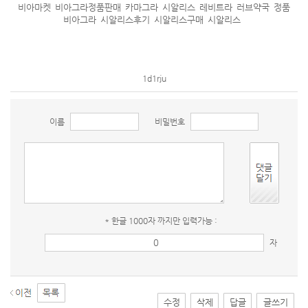
비아마켓
비아그라정품판매
카마그라
시알리스
레비트라
러브약국
정품
비아그라
시알리스후기
시알리스구매
시알리스
1d1rju
이름
비밀번호
* 한글 1000자 까지만 입력가능 :
자
수정
삭제
답글
글쓰기