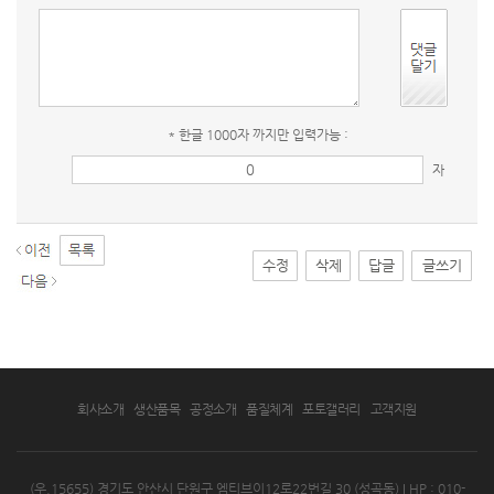
* 한글 1000자 까지만 입력가능 :
자
수정
삭제
답글
글쓰기
회사소개
생산품목
공정소개
품질체계
포토갤러리
고객지원
(우.15655) 경기도 안산시 단원구 엠티브이12로22번길 30 (성곡동)
I HP : 010-