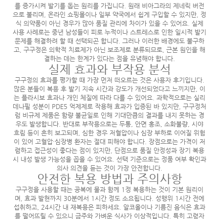
를 증가시켜 발기를 돕는 원리를 가집니다. 원래 비아그라의 제네릭 버전
으로 불리며, 온라인 쇼핑몰이나 일부 약국에서 쉽게 구입할 수 있지만, 정
식 의약품이 아닌 경우가 많아 품질 관리에 차이가 있을 수 있어요. 실제
사용 사례로는 중년 남성들이 피로 누적이나 스트레스로 인한 일시적 발기
문제를 해결하려 할 때 선택되곤 합니다. 그러나 이러한 배경에도 불구하
고, 구구정은 의학적 치료제가 아닌 보조제로 분류되므로, 근본 원인을 해
결하는 데는 한계가 있다는 점을 유념해야 합니다.
실제 효과와 부작용 분석
구구정의 효과를 평가할 때 가장 먼저 떠오르는 것은 사용자 후기입니다.
많은 분들이 복용 후 발기 지속 시간과 강도가 개선되었다고 느끼지만, 이
는 플라시보 효과나 개인 체질에 따라 다를 수 있어요. 과학적으로는 실리
데나필 성분이 PDE5 억제제로 작용해 효과가 입증된 바 있지만, 구구정처
럼 비규제 제품은 함량 불균일로 인해 기대만큼의 결과를 내지 못하는 경
우도 발생합니다. 반대로 부작용으로는 두통, 안면 홍조, 소화불량, 시야
흐림 등이 흔히 보고되며, 심한 경우 저혈압이나 심장 부하로 이어질 위험
이 있어 고혈압·심장병 환자는 절대 피해야 합니다. 장점으로는 가격이 저
렴하고 접근성이 좋다는 점이 있지만, 단점으로 품질 안정성과 장기 복용
시 내성 발생 가능성을 꼽을 수 있어요. 선택 기준으로는 정품 여부 확인과
의사 의견을 듣는 것이 가장 안전합니다.
안전한 복용 방법과 주의사항
구구정을 사용할 때는 공복에 물과 함께 1정 복용하는 것이 기본 원리이
며, 효과 발현까지 30분에서 1시간 정도 소요됩니다. 성행위 1시간 전에
섭취하고, 24시간 내 재복용은 피하세요. 알코올이나 기름진 음식은 효과
를 떨어뜨릴 수 있으니 금주와 가벼운 식사가 이상적입니다. 특히 고령자