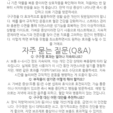
나 기존 약물을 복용 중이라면 상호작용을 확인해야 하며, 처음에는 반 알
부터 시작해 반응을 보는 게 좋습니다. 만약 이상 증상이 나타나면 즉시 중
단하고 의료 기관을 방문하세요.
구구정을 더 효과적으로 활용하려면 생활 습관 개선이 뒷받침되어야 합니
다. 예를 들어 규칙적인 운동으로 혈관 건강을 강화하거나, 스트레스 관리
와 충분한 수면을 통해 자연스러운 성기능을 회복하는 것이 이상적이에요.
상황별 가이드로, 가벼운 증상이라면 단기 사용으로 테스트해보고, 지속적
문제라면 비뇨기과 전문의를 찾아 근본 치료를 고려하는 접근이 현명합니
다. 이렇게 하면 부작용 위험을 최소화하면서도 원하는 효과를 누릴 수 있
을 거예요.
자주 묻는 질문(Q&A)
Q: 구구정 효과는 얼마나 지속되나요?
A: 보통 4~6시간 정도 지속되며, 이는 개인 건강 상태와 복용량에 따라 달
라집니다. 실제로 많은 사용자가 이 시간 동안 자연스러운 발기를 경험하
지만, 매번 같은 효과를 기대하기보다는 보조 수단으로 활용하세요. 지속
시간을 늘리려면 규칙적인 운동을 병행하는 게 도움이 됩니다.
Q: 부작용이 생기면 어떻게 해야 할까요?
A: 가벼운 증상(두통 등)은 수분 섭취와 휴식으로 호전되지만, 가슴 통증
이나 어지러움이 있으면 즉시 복용 중단하고 병원을 방문하세요. 예방 팁
으로는 저녁에 과도한 음주를 피하고, 혈압 약과 병용하지 않는 것입니다.
Q: 구구정 대신 어떤 대안을 추천하나요?
A: 정식 처방약(비아그라 등)이나 생활 개선(케겔 운동, 금연)이 더 안전합
니다. 구구정은 임시 대책으로만 쓰고, 장기적으로는 전문의 진단을 받는
게 좋으며, 자연 보조제로 홍삼이나 아연 보충도 효과적일 수 있어요.