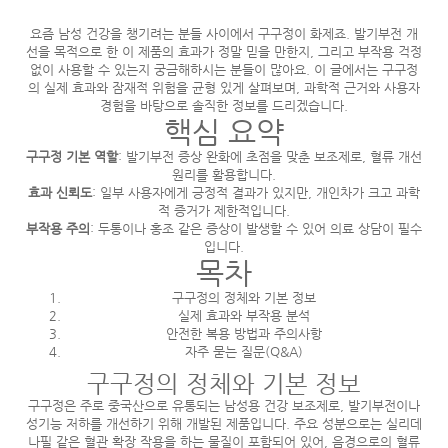
요즘 남성 건강을 챙기려는 분들 사이에서 구구정이 화제죠. 발기부전 개
선을 목적으로 한 이 제품의 효과가 정말 믿을 만한지, 그리고 부작용 걱정
없이 사용할 수 있는지 궁금해하시는 분들이 많아요. 이 글에서는 구구정
의 실제 효과와 잠재적 위험을 균형 있게 살펴보며, 과학적 근거와 사용자
경험을 바탕으로 솔직한 정보를 드리겠습니다.
핵심 요약
구구정 기본 역할
: 발기부전 증상 완화에 초점을 맞춘 보조제로, 혈류 개선
원리를 활용합니다.
효과 신뢰도
: 일부 사용자에게 긍정적 결과가 있지만, 개인차가 크고 과학
적 증거가 제한적입니다.
부작용 주의
: 두통이나 홍조 같은 증상이 발생할 수 있어 의료 상담이 필수
입니다.
목차
구구정의 정체와 기본 정보
실제 효과와 부작용 분석
안전한 복용 방법과 주의사항
자주 묻는 질문(Q&A)
구구정의 정체와 기본 정보
구구정은 주로 중국산으로 유통되는 남성용 건강 보조제로, 발기부전이나
성기능 저하를 개선하기 위해 개발된 제품입니다. 주요 성분으로는 실리데
나필 같은 혈관 확장 작용을 하는 물질이 포함되어 있어, 음경으로의 혈류