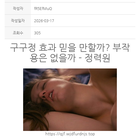
작성자
fR5EfMuQ
작성일자
2026-03-17
조회수
305
구구정 효과 믿을 만할까? 부작
용은 없을까 - 정력원
https://qjf.wjdfurdnjs.top