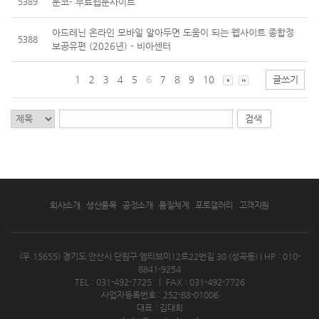
5389
툰코- 무료웹툰사이트
아드레닌 온라인 모바일 알아두면 도움이 되는 웹사이트 종합정
5388
보공유편 (2026년) - 비아센터
1
2
3
4
5
6
7
8
9
10
글쓰기
회사소개
생산품목
공정소개
품질체계
포토갤러리
고객지원
(우.15655) 경기도 안산시 단원구 엠티브이12로22번길 30 (성곡동)
I HP : 010-
8841-9254
TEL : 031-492-7725
|
FAX : 031-492-7726
사업자등록번호 : 252-88-01006
대표 : 김대희