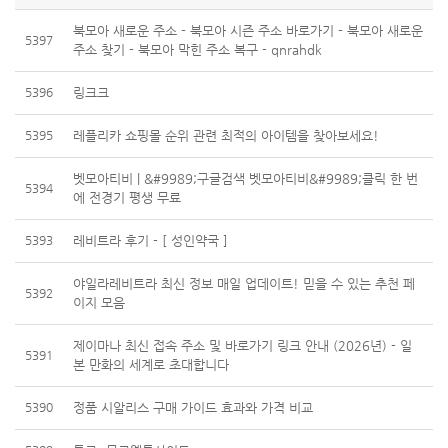
북모아 새로운 주소 - 북모아 시즌 주소 바로가기 - 북모아 새로운
5397
주소 찾기 - 북모아 막힌 주소 복구 - qnrahdk
5396
링크크
5395
레플리카 쇼핑몰 순위 관련 최적의 아이템을 찾아보세요!
벳모아티비 | &#9989;구글검색 벳모아티비&#9989;클릭 한 번
5394
에 전경기 평생 무료
5393
레비트라 후기 - [ 성인약국 ]
야일라레비트라 최신 정보 매일 업데이트! 믿을 수 있는 추천 페
5392
이지 모음
제이마나 최신 접속 주소 및 바로가기 링크 안내 (2026년) - 일
5391
본 만화의 세계로 초대합니다
5390
정품 시알리스 구매 가이드 효과와 가격 비교