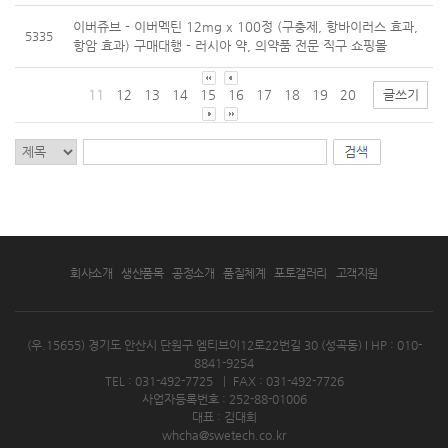
이버쥬브 - 이버멕틴 12mg x 100정 (구충제, 항바이러스 효과,
5335
항암 효과) 구매대행 - 러시아 약, 의약품 전문 직구 쇼핑몰
11
12
13
14
15
16
17
18
19
20
글쓰기
회사소개
생산품목
공정소개
품질체계
포토갤러리
고객지원
(우.15655) 경기도 안산시 단원구 엠티브이12로22번길 30 (성곡동)
I HP : 010-
8841-9254
TEL : 031-492-7725
|
FAX : 031-492-7726
사업자등록번호 : 252-88-01006
대표 : 김대희
whcha@swetech.co.kr