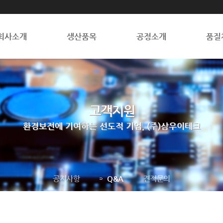
회사소개
생산품목
공정소개
품질
고객지원
환경보전에 기여하는 선도적 기업, (주)삼우이테크
공지사항
Q&A
견적문의