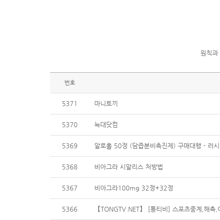
원칙과
번호
5371
마니토끼
5370
늑대닷컴
5369
알로홀 50정 (담즙분비촉진제) 구매대행 - 러시
5368
비아그라 시알리스 처방법
5367
비아그라100mg 32정+32정
5366
【TONGTV.NET】 [통티비] 스포츠중계,해축