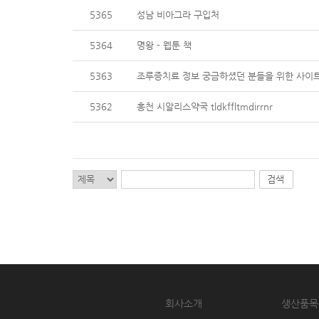
5365
성남 비아그라 구입처
5364
명왕 - 웹툰 책
5363
조루증치료 정보 궁금하셨던 분들을 위한 사이트 보
5362
홍천 시알리스약국 tldkffltmdirrnr
회사소개
생산품목