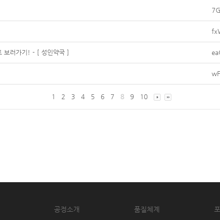
7G
fx
러가기! - [ 성인약국 ]
ea
wF
1
2
3
4
5
6
7
8
9
10
공정소개
품질체계