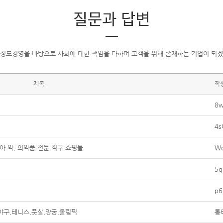
질문과 답변
 정도경영을 바탕으로 사회에 대한 책임을 다하며 고객을 위해 존재하는 기업이 되겠
제목
작
8w
4s
아 약, 의약품 전문 직구 쇼핑몰
W
5q
p6
,야구,테니스,풋살,양궁,올림픽
통